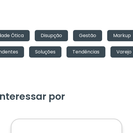
ade Ótica
,
Disupção
,
Gestão
,
Markup
ndentes
,
Soluções
,
Tendências
,
Varejo
nteressar por