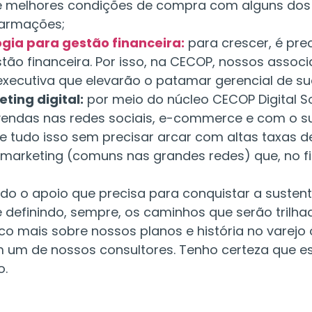
e melhores condições de compra com alguns dos 
e armações;
gia para gestão financeira:
para crescer, é prec
o financeira. Por isso, na CECOP, nossos associ
ecutiva que elevarão o patamar gerencial de sua
ting digital:
por meio do núcleo CECOP Digital S
 vendas nas redes sociais, e-commerce e com o su
e tudo isso sem precisar arcar com altas taxas 
e marketing (comuns nas grandes redes) que, no 
odo o apoio que precisa para conquistar a sustent
definindo, sempre, os caminhos que serão trilh
 mais sobre nossos planos e história no varejo óti
 um de nossos consultores. Tenho certeza que es
o.