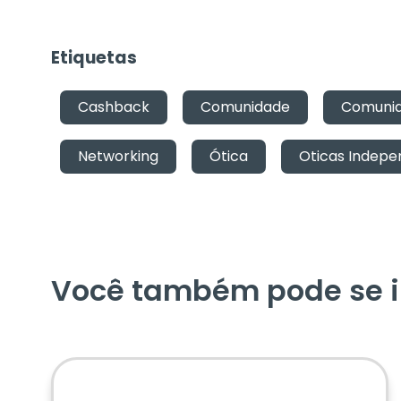
Etiquetas
Cashback
,
Comunidade
,
Comunid
Networking
,
Ótica
,
Oticas Indepe
Você também pode se i