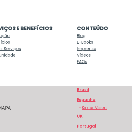
VIÇOS E BENEFÍCIOS
CONTEÚDO
ação
Blog
ícios
E-Books
s Serviços
Imprensa
nidade
Vídeos
FAQs
Brasil
Espanha
•
Kimer Vision
UK
Portugal