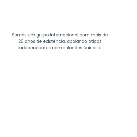
Somos um grupo internacional com mais de
20 anos de existência, apoiando óticos
independentes com soluções únicas e
personalizadas.
QUEM SOMOS
SERVIÇOS E
BENEFÍCIOS
FORNECEDORES
CONTEÚDO