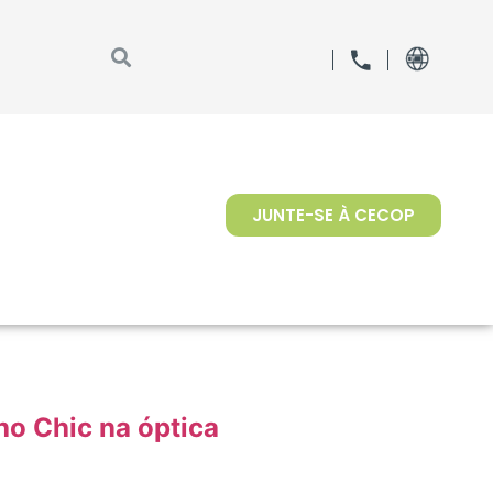
JUNTE-SE À CECOP
oho Chic na óptica