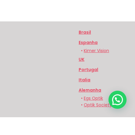
Brasil
Espanha
•
Kimer Vision
UK
Portugal
Italia
Alemanha
•
Egs Optik
•
Optik Society