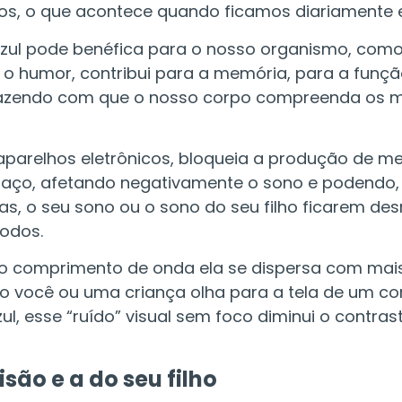
tos, o que acontece quando ficamos diariamente e
azul pode benéfica para o nosso organismo, como
a o humor, contribui para a memória, para a funçã
a), fazendo com que o nosso corpo compreenda o
os aparelhos eletrônicos, bloqueia a produção de 
nsaço, afetando negativamente o sono e podendo,
ias, o seu sono ou o sono do seu filho ficarem d
íodos.
o comprimento de onda ela se dispersa com mais f
do você ou uma criança olha para a tela de um co
ul, esse “ruído” visual sem foco diminui o contras
são e a do seu filho