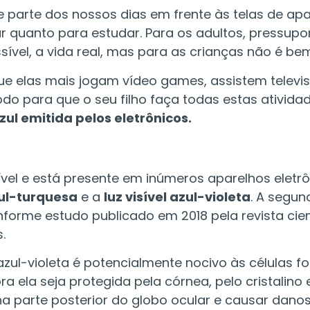
parte dos nossos dias em frente às telas de ap
ar quanto para estudar. Para os adultos, pressu
sível, a vida real, mas para as crianças não é be
e elas mais jogam vídeo games, assistem televisã
o para que o seu filho faça todas estas atividad
azul emitida pelos eletrônicos.
vel e está presente em inúmeros aparelhos eletrô
zul-turquesa
e a
luz visível azul-violeta
. A segun
nforme estudo publicado em 2018 pela revista cien
.
 azul-violeta é potencialmente nocivo às células f
la seja protegida pela córnea, pelo cristalino e 
a parte posterior do globo ocular e causar danos