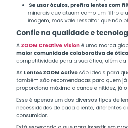
Se usar óculos, prefira lentes com filt
minerais que atuam como um filtro e u
imagem, mas vale ressaltar que não blo
Confie na qualidade e tecnolo
A
ZOOM Creative Vision
é uma marca globa
maior comunidade colaborativa de ótic
competitividade para a sua ótica, além da
As
Lentes ZOOM Active
são ideais para qu
também são recomendadas para quem já util
proporciona máximo alcance e nitidez, já 
Esse é apenas um dos diversos tipos de le
necessidades de cada cliente, diferentes d
consumidor.
Está esperando o que para investir em pr