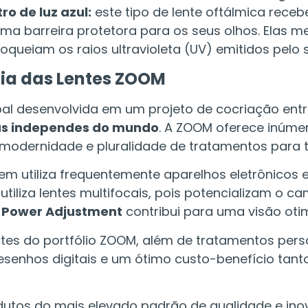
ro de luz azul:
este tipo de lente oftálmica rec
ma barreira protetora para os seus olhos. Elas m
queiam os raios ultravioleta (UV) emitidos pelo s
gia das Lentes ZOOM
l desenvolvida em um projeto de cocriação entr
as independes do mundo
. A ZOOM oferece inúmer
 modernidade e pluralidade de tratamentos para t
em utiliza frequentemente aparelhos eletrônicos 
iza lentes multifocais, pois potencializam o ca
o
Power Adjustment
contribui para uma visão oti
ntes do portfólio ZOOM, além de tratamentos per
esenhos digitais e um ótimo custo-benefício tant
odutos do mais elevado padrão de qualidade e in