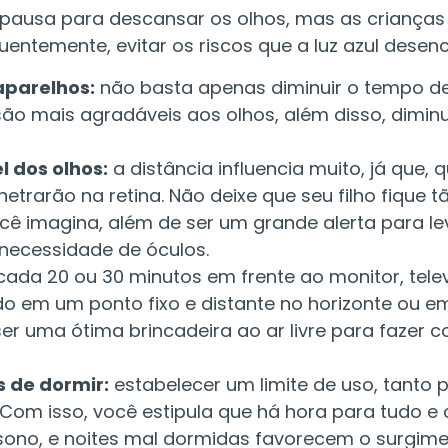
pausa para descansar os olhos, mas as criança
entemente, evitar os riscos que a luz azul desenc
aparelhos:
não basta apenas diminuir o tempo de
ão mais agradáveis aos olhos, além disso, diminu
l dos olhos:
a distância influencia muito, já que,
etrarão na retina. Não deixe que seu filho fique tã
cê imagina, além de ser um grande alerta para le
 necessidade de óculos.
cada 20 ou 30 minutos em frente ao monitor, telev
 em um ponto fixo e distante no horizonte ou em
ser uma ótima brincadeira ao ar livre para fazer c
s de dormir:
estabelecer um limite de uso, tanto p
om isso, você estipula que há hora para tudo e c
sono, e noites mal dormidas favorecem o surgime